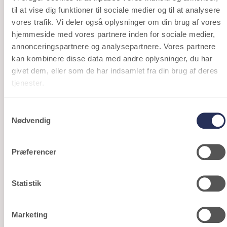
til at vise dig funktioner til sociale medier og til at analysere
vores trafik. Vi deler også oplysninger om din brug af vores
10% RABAT PÅ FØRSTE ORDRE
hjemmeside med vores partnere inden for sociale medier,
annonceringspartnere og analysepartnere. Vores partnere
Tilmeld dig vores nyhedsbrev og få rabat på din
kan kombinere disse data med andre oplysninger, du har
første ordre. Du er også først i køen når vi holder
events, kampagner og lancerer nye limited
givet dem, eller som de har indsamlet fra din brug af deres
edition sko.
tjenester.
firstname
Samtykkevalg
Nødvendig
email
Præferencer
consent
Ja tak til nyhedsbrev. Dette kan til enhver tid
afmeldes.
Sigrun Brown
Sigrun Loafer Br
Statistik
Jeg accepterer
vilkår og betingelser
2.900 DKK
2.400 DKK
Marketing
Ja tak!