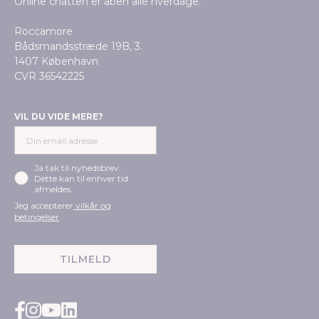
Online chatten er åben alle hverdage.
Roccamore
Bådsmandsstræde 19B, 3.
1407 København
CVR 36542225
VIL DU VIDE MERE?
Ja tak til nyhedsbrev.
Dette kan til enhver tid
afmeldes.
Jeg accepterer
vilkår og
betingelser
TILMELD